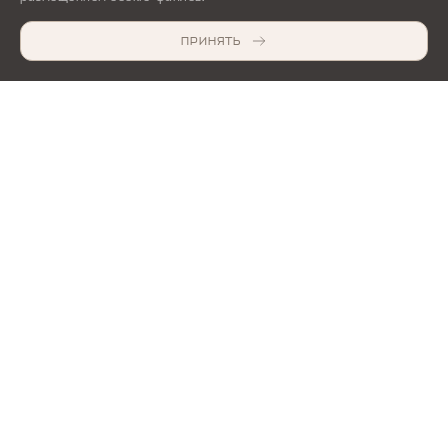
ПРИНЯТЬ
УЗНАТЬ ХАРАКТЕРИСТИКИ
ПОИСК ПО САЙТУ
КОРС НА АВТОМОБИЛЬНОЙ
ВЫБЕРИТЕ СВОЙ РАЗМЕР