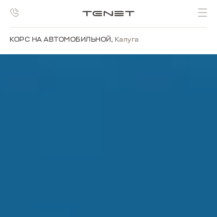
{meta name="yandex-verification"
content="7979789151060c6e" /}
КОРС НА АВТОМОБИЛЬНОЙ
,
Калуга
ВЕЛОСИПЕДЫ
TENET
Практичный выбор для ежедневных поездок
по городу и активного отдыха за его
пределами.