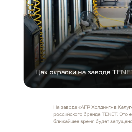
Цех окраски на заводе TENE
На заводе «АГР Холдинг» в Калуг
российского бренда TENET. Это е
ближайшее время будет запущено