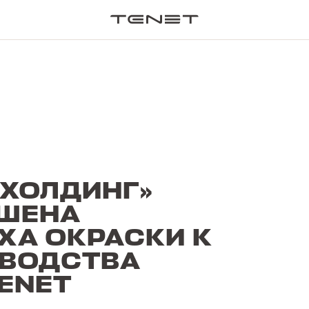
0c6e" /}
ПОИСК П
 ХОЛДИНГ»
РШЕНА
ХА ОКРАСКИ К
ЗВОДСТВА
ENET