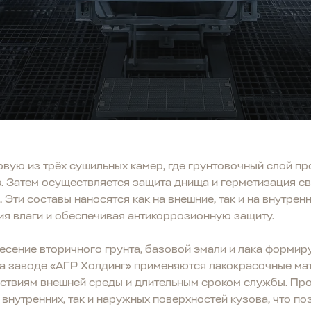
ервую из трёх сушильных камер, где грунтовочный слой 
. Затем осуществляется защита днища и герметизация с
Эти составы наносятся как на внешние, так и на внутрен
я влаги и обеспечивая антикоррозионную защиту.
есение вторичного грунта, базовой эмали и лака форми
. На заводе «АГР Холдинг» применяются лакокрасочные м
йствиям внешней среды и длительным сроком службы. Пр
 внутренних, так и наружных поверхностей кузова, что п