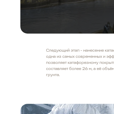
Следующий этап - нанесение катаф
одна из самых современных и эфф
позволяет катафорезному покрыт
составляет более 26 м, а её объ
грунта.