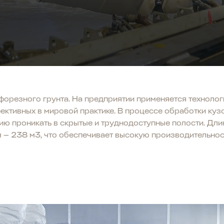
орезного грунта. На предприятии применяется технология
ективных в мировой практике. В процессе обработки кузо
ию проникать в скрытые и труднодоступные полости. Дли
ём — 238 м3, что обеспечивает высокую производительно