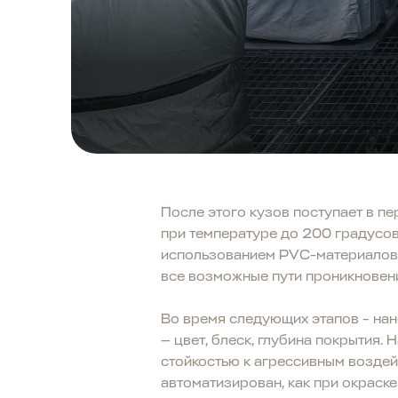
После этого кузов поступает в п
при температуре до 200 градусов
использованием PVC-материалов. 
все возможные пути проникновени
Во время следующих этапов – нан
— цвет, блеск, глубина покрытия
стойкостью к агрессивным возде
автоматизирован, как при окраске