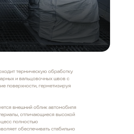
проходит термическую обработку
варных и вальцовочных швов с
ние поверхности, герметизируя
руется внешний облик автомобиля
атериалы, отличающиеся высокой
оцесс полностью
озволяет обеспечивать стабильно