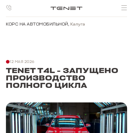
{meta name="yandex-verification"
content="7979789151060c6e" /}
КОРС НА АВТОМОБИЛЬНОЙ
,
Калуга
12 МАЯ 2026
TENET T4L - ЗАПУЩЕНО
ПРОИЗВОДСТВО
ПОЛНОГО ЦИКЛА