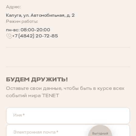
Программы страхования
Запись на сервис
Сообщество владельцев TENET
Адрес:
Калуга, ул. Автомобильная, д. 2
Беговое сообщество TENET
Режим работы:
пн-вс: 08:00-20:00
+7 (4842) 20-72-85
БУДЕМ ДРУЖИТЬ!
Оставьте свои данные, чтобы быть в курcе всех
событий мира TENET
Имя*
Электронная почта*
Выгодный