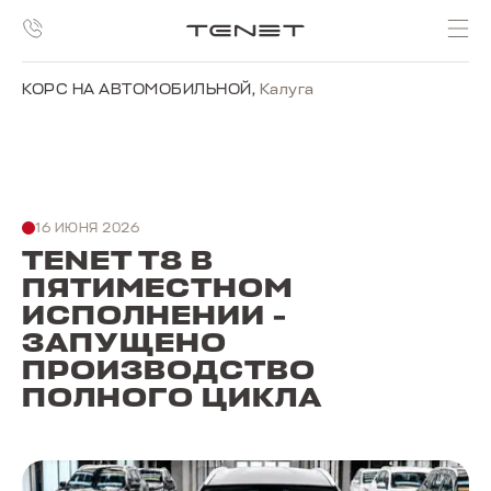
{meta name="yandex-verification"
content="7979789151060c6e" /}
КОРС НА АВТОМОБИЛЬНОЙ
,
Калуга
16 ИЮНЯ 2026
TENET T8 В
ПЯТИМЕСТНОМ
ИСПОЛНЕНИИ -
ЗАПУЩЕНО
ПРОИЗВОДСТВО
ПОЛНОГО ЦИКЛА