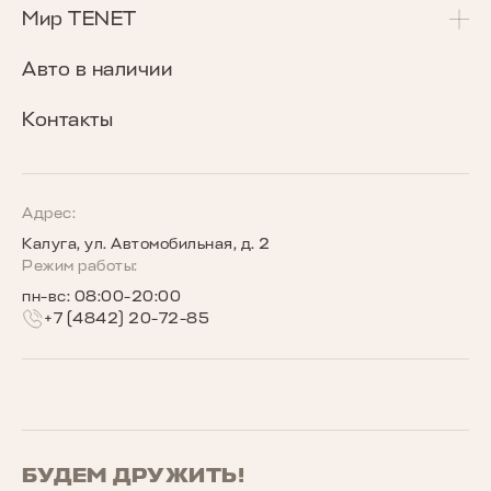
T7
Калькулятор Трейд-Ин
Сервисные акции
Мир TENET
T8
Сравнение комплектаций
Программа «Помощь в пути»
О бренде
Авто в наличии
Кредитные программы
Гарантия
Награды TENET
Контакты
TENET для бизнеса
Руководства по эксплуатации
Новости
Программы страхования
Запись на сервис
Сообщество владельцев TENET
Адрес:
Калуга, ул. Автомобильная, д. 2
Беговое сообщество TENET
Режим работы:
пн-вс: 08:00-20:00
+7 (4842) 20-72-85
БУДЕМ ДРУЖИТЬ!