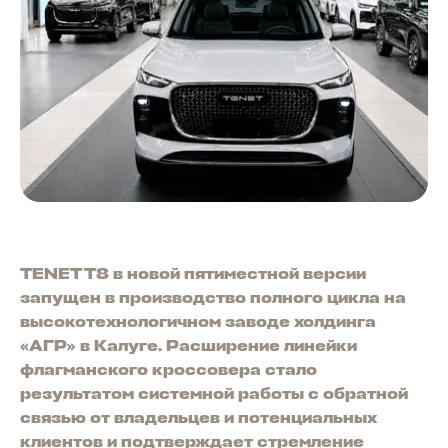
TENET T8 в новой пятиместной версии
запущен в производство полного цикла на
высокотехнологичном заводе холдинга
«АГР» в Калуге. Расширение линейки
флагманского кроссовера стало
результатом системной работы с обратной
связью от владельцев и потенциальных
клиентов и подтверждает стремление